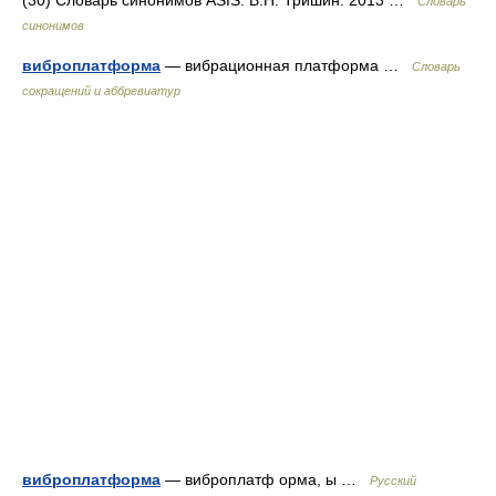
(30) Словарь синонимов ASIS. В.Н. Тришин. 2013 …
Словарь
синонимов
виброплатформа
— вибрационная платформа …
Словарь
сокращений и аббревиатур
виброплатформа
— виброплатф орма, ы …
Русский