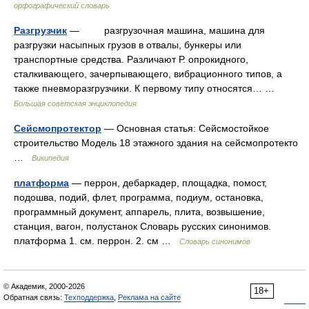
орфографический словарь
Разгрузчик
— разгрузочная машина, машина для
разгрузки насыпных грузов в отвалы, бункеры или
транспортные средства. Различают Р. опрокидного,
сталкивающего, зачерпывающего, вибрационного типов, а
также пневморазгрузчики. К первому типу относятся… …
Большая советская энциклопедия
Сейсмопротектор
— Основная статья: Сейсмостойкое
строительство Модель 18 этажного здания на сейсмопротекто
…
Википедия
платформа
— перрон, дебаркадер, площадка, помост,
подошва, подий, флет, программа, подиум, остановка,
программный документ, аппарель, плита, возвышение,
станция, вагон, полустанок Словарь русских синонимов.
платформа 1. см. перрон. 2. см …
Словарь синонимов
© Академик, 2000-2026
18+
Обратная связь:
Техподдержка
,
Реклама на сайте